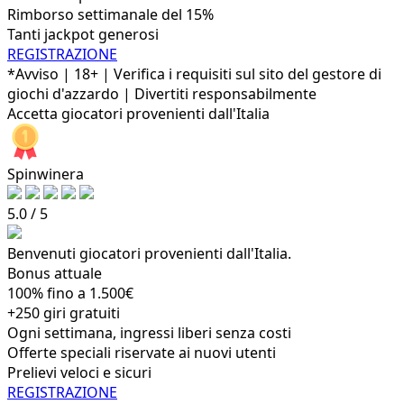
Rimborso settimanale del 15%
Tanti jackpot generosi
REGISTRAZIONE
*Avviso | 18+ | Verifica i requisiti sul sito del gestore di
giochi d'azzardo | Divertiti responsabilmente
Accetta giocatori provenienti dall'Italia
Spinwinera
5.0 / 5
Benvenuti giocatori provenienti dall'Italia.
Bonus attuale
100% fino a 1.500€
+250 giri gratuiti
Ogni settimana, ingressi liberi senza costi
Offerte speciali riservate ai nuovi utenti
Prelievi veloci e sicuri
REGISTRAZIONE