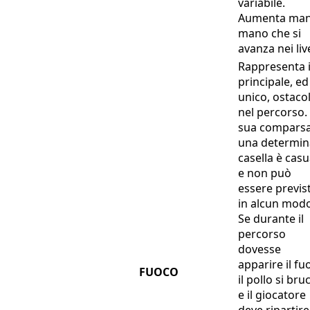
variabile.
Aumenta ma
mano che si
avanza nei live
Rappresenta i
principale, ed
unico, ostaco
nel percorso.
sua comparsa
una determin
casella è casu
e non può
essere previs
in alcun modo
Se durante il
percorso
dovesse
apparire il fu
FUOCO
il pollo si bru
e il giocatore
deve ripartire