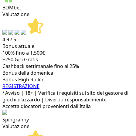
BDMbet
Valutazione
4.9 / 5
Bonus attuale
100% fino a 1.500€
+250 Giri Gratis
Cashback settimanale fino al 25%
Bonus della domenica
Bonus High Roller
REGISTRAZIONE
*Avviso | 18+ | Verifica i requisiti sul sito del gestore di
giochi d'azzardo | Divertiti responsabilmente
Accetta giocatori provenienti dall'Italia
Spingranny
Valutazione