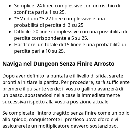
Semplice: 24 linee complessive con un rischio di
sconfitta pari a 1 su 25.
**Medium:** 22 linee complessive e una
probabilità di perdita di 3 su 25.
Difficile: 20 linee complessive con una possibilità di
perdita corrispondente a 5 su 25.
Hardcore: un totale di 15 linee e una probabilità di
perdita pari a 10 su 25.
Naviga nel Dungeon Senza Finire Arrosto
Dopo aver definito la puntata e il livello di sfida, sarete
pronti a iniziare la partita. Per procedere, sarà sufficiente
premere il pulsante verde: il vostro gallino avanzerà di
un passo, spostandosi nella casella immediatamente
successiva rispetto alla vostra posizione attuale.
Se completate l'intero tragitto senza finire come un pollo
allo spiedo, conquisterete il prezioso uovo d'oro e vi
assicurerete un moltiplicatore davvero sostanzioso.