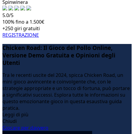
Spinwinera
5.0
/
5
100% fino a 1.500€
+250 giri gratuiti
REGISTRAZIONE
Chicken Road: Il Gioco del Pollo Online,
Versione Demo Gratuita e Opinioni degli
Utenti
Tra le recenti uscite del 2024, spicca Chicken Road, un
mini gioco avvincente e coinvolgente che, con le
strategie appropriate e un tocco di fortuna, può portare
a significativi successi. Esplora tutte le informazioni su
questo emozionante gioco in questa esaustiva guida
pratica.
Leggi di più
Chiudi
Giocare per davvero