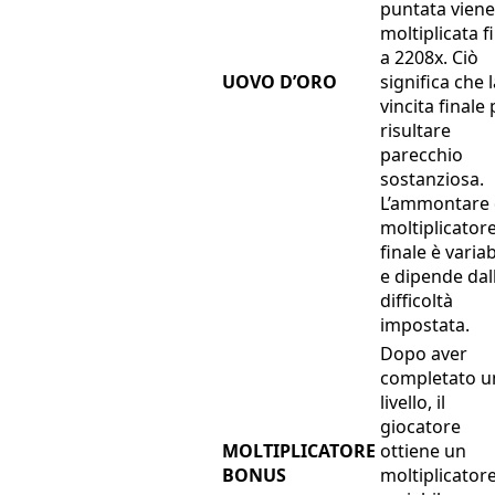
puntata viene
moltiplicata f
a 2208x. Ciò
UOVO D’ORO
significa che 
vincita finale
risultare
parecchio
sostanziosa.
L’ammontare 
moltiplicator
finale è variab
e dipende dal
difficoltà
impostata.
Dopo aver
completato u
livello, il
giocatore
MOLTIPLICATORE
ottiene un
BONUS
moltiplicator