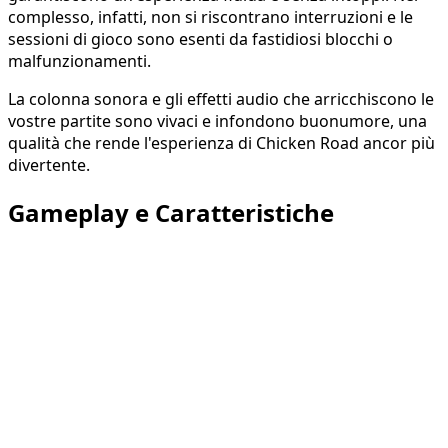
complesso, infatti, non si riscontrano interruzioni e le
sessioni di gioco sono esenti da fastidiosi blocchi o
malfunzionamenti.
La colonna sonora e gli effetti audio che arricchiscono le
vostre partite sono vivaci e infondono buonumore, una
qualità che rende l'esperienza di Chicken Road ancor più
divertente.
Gameplay e Caratteristiche